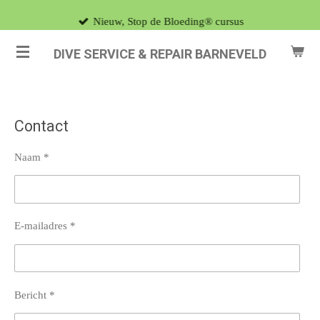
Ga
Nieuw, Stop de Bloeding® cursus
direct
DIVE SERVICE & REPAIR BARNEVELD
naar
de
hoofdinhoud
Contact
Naam *
E-mailadres *
Bericht *