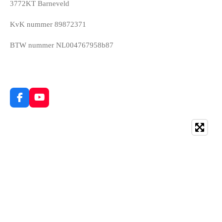
3772KT Barneveld
KvK nummer 89872371
BTW nummer NL004767958b87
F
Y
a
o
c
u
e
T
b
u
o
b
o
e
k