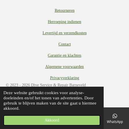
Retourneren
Herroeping indienen
Levertijd en verzendkosten
Contact
Garantie en klachten
Algemene voorwaarden
Privacyverklaring
© 2023 - 2026 Dive Service & Repair Barneveld
Deze website gebruikt cookies voor analyse-
Powered by
JouwWeb
doeleinden en/of het tonen van advertenties. Door
gebruik te blijven maken van de site gaat u hiermee
akkoord.
Akkoord
E-mailadres
Telefoonnummer
Kaart
Facebook
WhatsApp