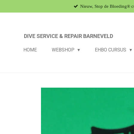
Nieuw, Stop de Bloeding® c
Ga
direct
naar
de
DIVE SERVICE & REPAIR BARNEVELD
hoofdinhoud
HOME
WEBSHOP
EHBO CURSUS