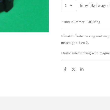
In winkelwagen
Artikelnummer:
ParSlring
Kunststof selectie ring met mag
tussen gen 1 en 2.
Plastic selector ring with magn
D
D
S
e
e
h
l
e
a
e
l
r
n
e