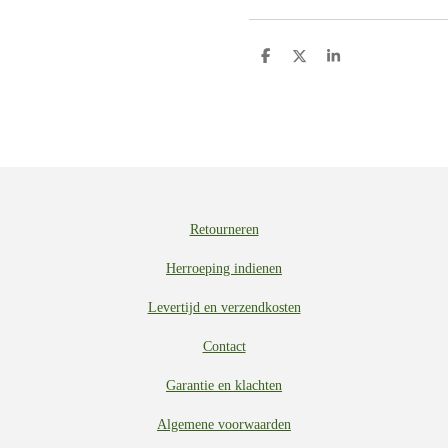
D
D
S
e
e
h
l
e
a
e
l
r
n
e
Retourneren
Herroeping indienen
Levertijd en verzendkosten
Contact
Garantie en klachten
Algemene voorwaarden