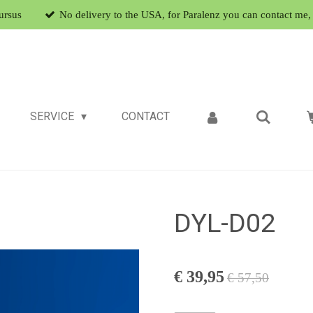
ursus
No delivery to the USA, for Paralenz you can contact me, 
SERVICE
CONTACT
DYL-D02
€ 39,95
€ 57,50