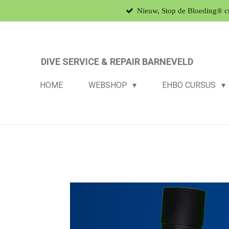
Nieuw, Stop de Bloeding® c
Ga
direct
naar
de
DIVE SERVICE & REPAIR BARNEVELD
hoofdinhoud
HOME
WEBSHOP
EHBO CURSUS