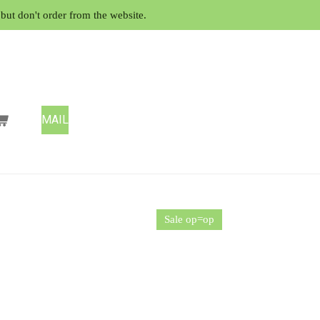
but don't order from the website.
MAIL
Sale op=op