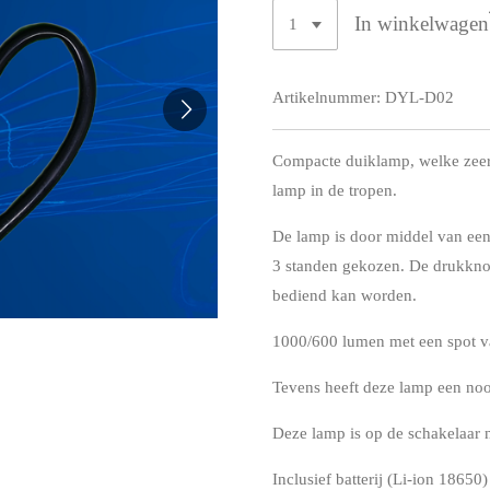
In winkelwagen
Artikelnummer:
DYL-D02
Compacte duiklamp, welke zeer g
lamp in de tropen.
De lamp is door middel van ee
3 standen gekozen. De drukknop
bediend kan worden.
1000/600 lumen met een spot v
Tevens heeft deze lamp een no
Deze lamp is op de schakelaar 
Inclusief batterij (Li-ion 18650