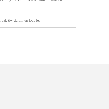
bloeding red een leven behandeld worden.
aak tbv datum en locatie.