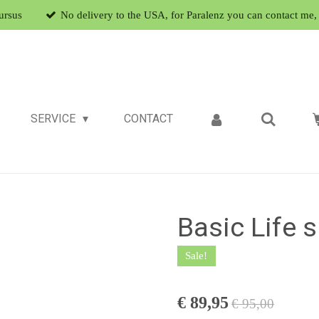
ursus
No delivery to the USA, for Paralenz you can contact me, 
SERVICE
CONTACT
Basic Life 
Sale!
€ 89,95
€ 95,00