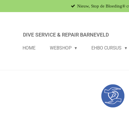
Nieuw, Stop de Bloeding® c
Ga
direct
naar
de
DIVE SERVICE & REPAIR BARNEVELD
hoofdinhoud
HOME
WEBSHOP
EHBO CURSUS