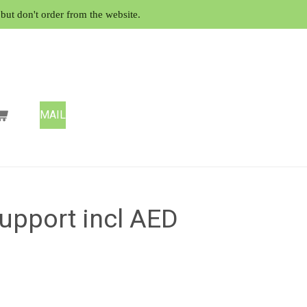
but don't order from the website.
MAIL
support incl AED