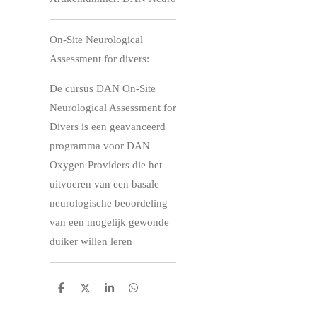
On-Site Neurological
Assessment for divers:
De cursus DAN On-Site
Neurological Assessment for
Divers is een geavanceerd
programma voor DAN
Oxygen Providers die het
uitvoeren van een basale
neurologische beoordeling
van een mogelijk gewonde
duiker willen leren
D
D
S
D
e
e
h
e
l
e
a
l