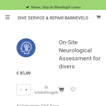
Ga
Nieuw, Stop de Bloeding® cursus
direct
DIVE SERVICE & REPAIR BARNEVELD
naar
de
hoofdinhoud
On-Site
Neurological
Assessment for
divers
€ 85,00
In
winkelwagen
Artikelnummer:
DAN Neuro