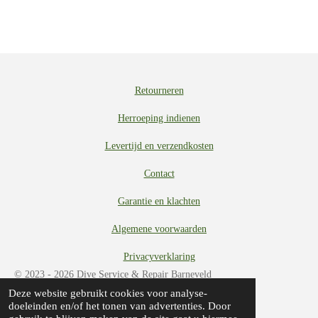
e
l
r
e
n
e
n
Retourneren
Herroeping indienen
Levertijd en verzendkosten
Contact
Garantie en klachten
Algemene voorwaarden
Privacyverklaring
© 2023 - 2026 Dive Service & Repair Barneveld
Deze website gebruikt cookies voor analyse-
Powered by
JouwWeb
doeleinden en/of het tonen van advertenties. Door