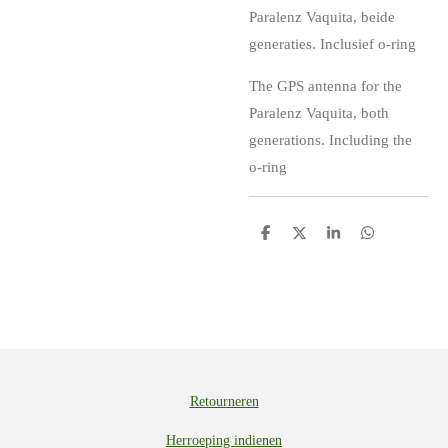
Paralenz Vaquita, beide
generaties. Inclusief o-ring
The GPS antenna for the
Paralenz Vaquita, both
generations. Including the
o-ring
D
D
S
D
e
e
h
e
l
e
a
l
e
l
r
e
n
e
n
Retourneren
Herroeping indienen