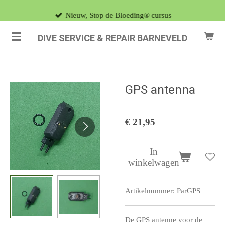
Ga
Nieuw, Stop de Bloeding® cursus
direct
DIVE SERVICE & REPAIR BARNEVELD
naar
de
hoofdinhoud
GPS antenna
€ 21,95
In
winkelwagen
Artikelnummer:
ParGPS
De GPS antenne voor de